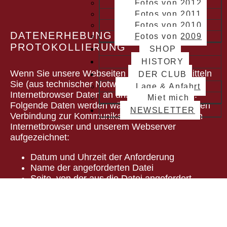
Fotos von 2012
Fotos von 2011
Fotos von 2010
DATENERHEBUNG UND
Fotos von 2009
PROTOKOLLIERUNG
SHOP
HISTORY
Wenn Sie unsere Webseiten aufrufen, übermitteln
DER CLUB
Sie (aus technischer Notwendigkeit) über Ihren
Lage & Anfahrt
Internetbrowser Daten an unseren Webserver.
Miet mich
Folgende Daten werden während einer laufenden
NEWSLETTER
Verbindung zur Kommunikation zwischen Ihrem
Internetbrowser und unserem Webserver
aufgezeichnet:
Datum und Uhrzeit der Anforderung
Name der angeforderten Datei
Seite, von der aus die Datei angefordert
wurde
Zugriffsstatus (Datei übertragen, Datei nicht
gefunden, etc.)
verwendeter Webbrowser und verwendetes