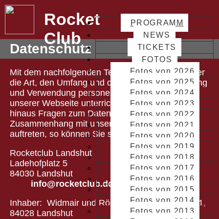
Rocket
PROGRAMM
Club
NEWS
Datenschutz
TICKETS
FOTOS
Fotos von 2026
Mit dem nachfolgenden Text möchten wir Sie über
die Art, den Umfang und die Zwecke der Erhebung
Fotos von 2025
und Verwendung personenbezogener Daten auf
Fotos von 2024
unserer Webseite unterrichten. Sollten darüber
Fotos von 2023
hinaus Fragen zum Datenschutz im
Fotos von 2022
Zusammenhang mit unserem Internetauftritt
Fotos von 2021
auftreten, so können Sie sich an uns wenden:
Fotos von 2020
Fotos von 2019
Rocketclub Landshut
Fotos von 2018
Ladehofplatz 5
Fotos von 2017
84030 Landshut
Fotos von 2016
info@rocketclub.de
Fotos von 2015
Fotos von 2014
Inhaber: Widmair und Rösch GbR, Theaterstr. 61,
Fotos von 2013
84028 Landshut