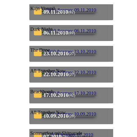
Kajn Vorspil
09.11.2010
(82)
Dark Night
06.11.2010
(89)
The Dope
23.10.2010
(27)
All Together Now
22.10.2010
(27)
Beachbomb
17.10.2010
(42)
All Together Now
10.09.2010
(29)
Sommerfest mit Shitparade
07.2010
(78)