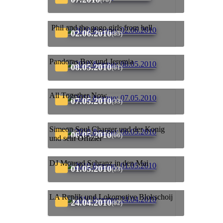
Phil and the gogo girls from hell
02.06.2010
(85)
Pandoras Box und Jeremia
08.05.2010
(61)
All Together Now
07.05.2010
(33)
Simeon Soul Charger und der Konig
06.05.2010
(66)
und sein Offizier
DJ Mourad Schranz in den Mai
01.05.2010
(23)
LA Replik und Lokomotive Blokschoij
24.04.2010
(82)