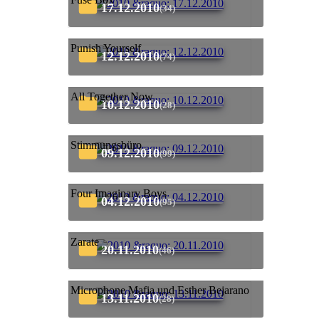
17.12.2010
(34)
Punish Yourself
12.12.2010
(74)
All Together Now
10.12.2010
(28)
Stimmungsbüro
09.12.2010
(99)
Four Imaginary Boys
04.12.2010
(95)
Zarate
20.11.2010
(46)
Microphone Mafia und Esther Bejarano
13.11.2010
(28)