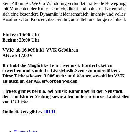
Sein Album As We Go Wandering verbindet kraftvolle Bewegung
mit Momenten der Ruhe – ehrlich, direkt und nahbar. Live entfaltet
sich eine besondere Dynamik: leidenschaftlich, intensiv und voller
Ausdruck. Ein Konzert, das berührt, aufrüttelt und lange nachhallt.
Einlass: 19:00 Uhr
Beginn: 20:00 Uhr
VVK: ab 16,00€ inkl. VVK Gebühren
AK: ab 17,00 €
Ihr habt die Möglichkeit ein Livemusik-Förderticket zu
erwerben und somit die Live-Musik-Szene zu unterstützen.
Diese Tickets kosten 3,00€ mehr und können sowohl im VVK
als auch an der AK erworben werden.
Tickets gibt es bei u.a. bei Musik Kamhuber in der Neustadt,
der Landshuter Zeitung sowie allen anderen Vorverkaufsstellen
von OkTicket.
Onlinetickets gibt es
HIER
Datenschutz