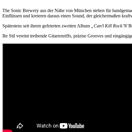
The Sonic Brewery aus der Nähe von München stehen für handgemach
Einflüssen und kreieren daraus einen Sound, der gleichermaßen kraftvo
Spätestens seit ihrem gefeierten zweiten Album
„Can’t Kill Rock’N’R
Ihr Stil vereint treibende Gitarrenriffs, präzise Grooves und eingäng