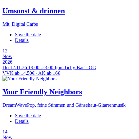
Umsonst & drinnen
Mit: Digital Carbs
Save the date
Details
12
Nov.
2026
Do 12.11.26
19:00
-
23:00
Ijon-Tichy-Bar
1. OG
VVK ab 14,50€ - AK ab 16€
Your Friendly Neighbors
DreamWavePop, feine Stimmen und Gänsehaut-Gitarrenmusik
Save the date
Details
14
Nov.