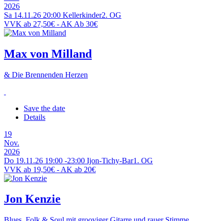
2026
Sa 14.11.26
20:00
Kellerkinder
2. OG
VVK ab 27,50€ - AK Ab 30€
Max von Milland
& Die Brennenden Herzen
Save the date
Details
19
Nov.
2026
Do 19.11.26
19:00
-
23:00
Ijon-Tichy-Bar
1. OG
VVK ab 19,50€ - AK ab 20€
Jon Kenzie
Blues, Folk & Soul mit grooviger Gitarre und rauer Stimme.